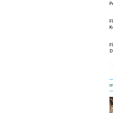
P
F
K
F
D
m