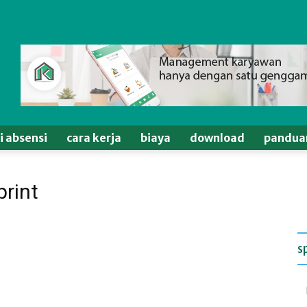
si absensi
cara kerja
biaya
download
pandua
print
s