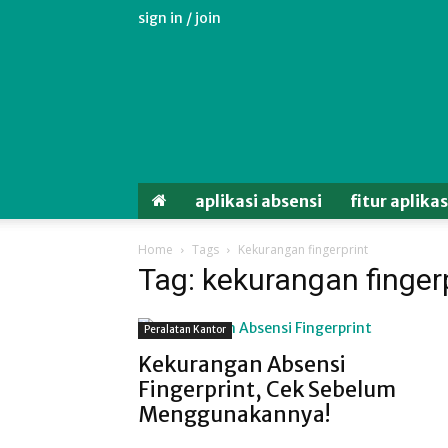
sign in / join
Aplikasi
Absensi
Android
Untuk
Karyawan
aplikasi absensi
fitur aplika
Home
Tags
Kekurangan fingerprint
Tag: kekurangan finger
Peralatan Kantor
Kekurangan Absensi
Fingerprint, Cek Sebelum
Menggunakannya!