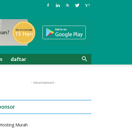
n
daftar
- Advertisement -
ponsor
Hosting Murah