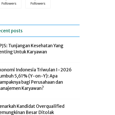
Followers
Followers
ecent posts
PJS: Tunjangan Kesehatan Yang
enting Untuk Karyawan
konomi Indonesia Triwulan I-2026
umbuh 5,61% (Y-on-Y): Apa
ampaknya bagi Perusahaan dan
anajemen Karyawan?
enarkah Kandidat Overqualified
emungkinan Besar Ditolak