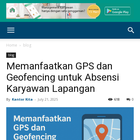
Home
blog
blog
Memanfaatkan GPS dan
Geofencing untuk Absensi
Karyawan Lapangan
By
Kantor Kita
-
July 21, 2025
618
0