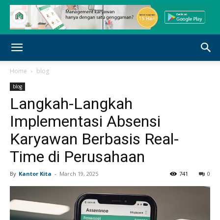
Home
blog
blog
Langkah-Langkah
Implementasi Absensi
Karyawan Berbasis Real-
Time di Perusahaan
By
Kantor Kita
-
March 19, 2025
741
0