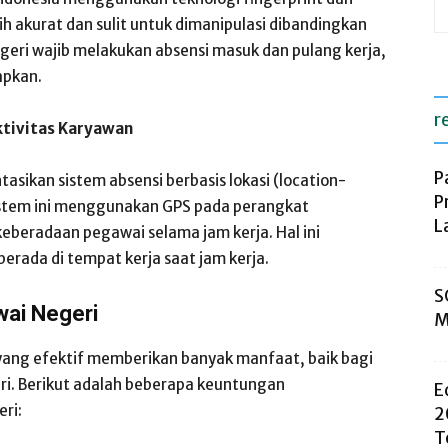
ih akurat dan sulit untuk dimanipulasi dibandingkan
geri wajib melakukan absensi masuk dan pulang kerja,
apkan.
r
ktivitas Karyawan
P
sikan sistem absensi berbasis lokasi (location-
P
Sistem ini menggunakan GPS pada perangkat
L
beradaan pegawai selama jam kerja. Hal ini
ada di tempat kerja saat jam kerja.
S
ai Negeri
M
yang efektif memberikan banyak manfaat, baik bagi
ri. Berikut adalah beberapa keuntungan
E
ri:
2
T