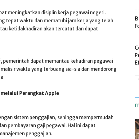
apat meningkatkan disiplin kerja pegawai negeri.
B
ang tepat waktu dan mematuhi jam kerja yang telah
F
tau ketidakhadiran akan tercatat dan dapat
C
P
if, pemerintah dapat memantau kehadiran pegawai
E
imalisir waktu yang terbuang sia-sia dan mendorong
ja.
 melalui Perangkat Apple
m
i dengan sistem penggajian, sehingga mempermudah
an pembayaran gaji pegawai. Hal ini dapat
 manajemen penggajian.