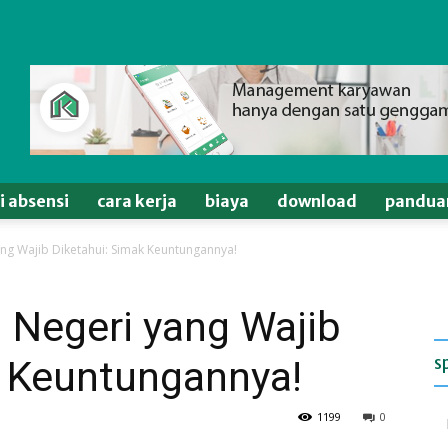
si absensi
cara kerja
biaya
download
pandua
ng Wajib Diketahui: Simak Keuntungannya!
 Negeri yang Wajib
s
k Keuntungannya!
1199
0