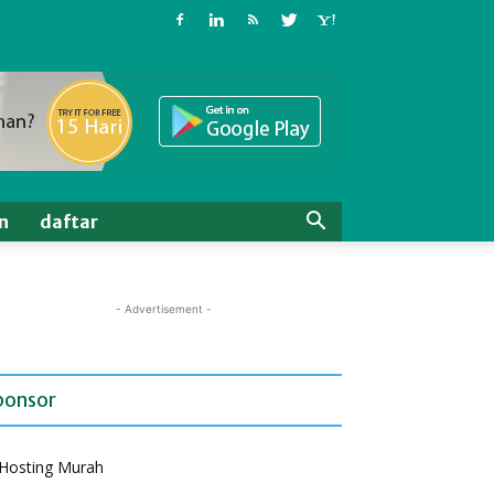
n
daftar
- Advertisement -
ponsor
Hosting Murah