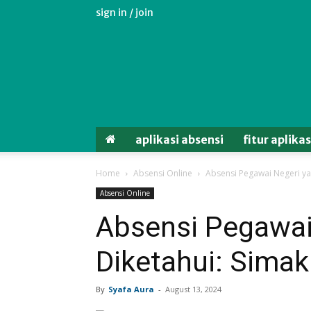
sign in / join
Aplikasi
Absensi
Android
Untuk
Karyawan
aplikasi absensi
fitur aplika
Home
Absensi Online
Absensi Pegawai Negeri ya
Absensi Online
Absensi Pegawai
Diketahui: Sima
By
Syafa Aura
-
August 13, 2024