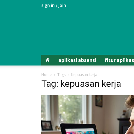
sign in / join
Aplikasi
Absensi
Android
Untuk
Karyawan
aplikasi absensi
fitur aplika
Home
Tags
Kepuasan kerja
Tag: kepuasan kerja