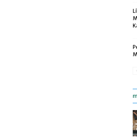
L
M
K
P
M
m