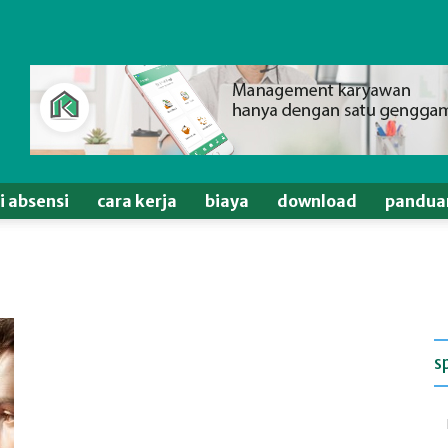
si absensi
cara kerja
biaya
download
pandua
s