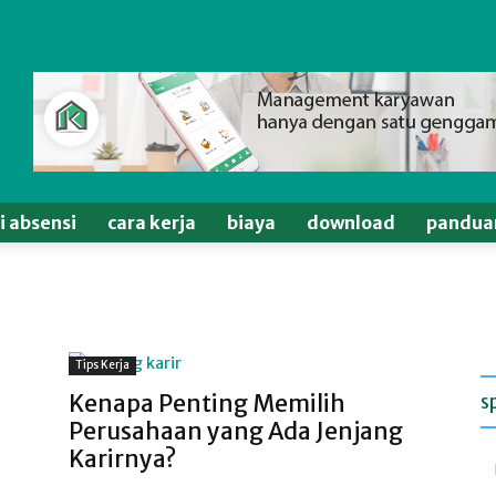
si absensi
cara kerja
biaya
download
pandua
Tips Kerja
Kenapa Penting Memilih
s
Perusahaan yang Ada Jenjang
Karirnya?