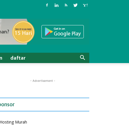
n
daftar
- Advertisement -
ponsor
Hosting Murah