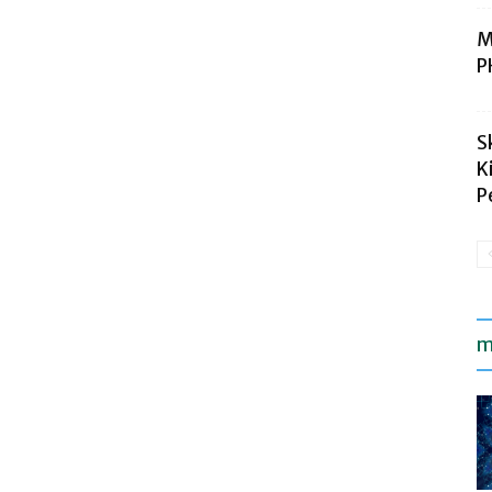
M
P
S
K
P
m