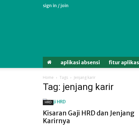
sign in / join
Aplikasi
Absensi
Android
Untuk
Karyawan
aplikasi absensi
fitur aplika
Home
Tags
Jenjang karir
Tag: jenjang karir
HRD
Kisaran Gaji HRD dan Jenjang
Karirnya