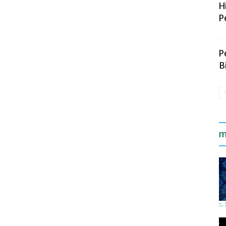
H
P
P
B
m