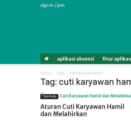
sign in / join
Aplikasi
Absensi
Android
Untuk
Karyawan
aplikasi absensi
fitur aplika
Home
Tags
Cuti karyawan hamil
Tag: cuti karyawan ham
Tips Kerja
Aturan Cuti Karyawan Hamil
dan Melahirkan