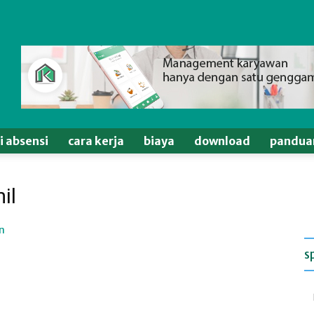
si absensi
cara kerja
biaya
download
pandua
il
s