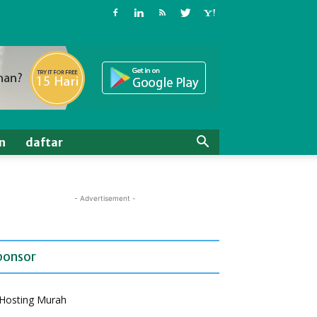
n
daftar
- Advertisement -
ponsor
Hosting Murah