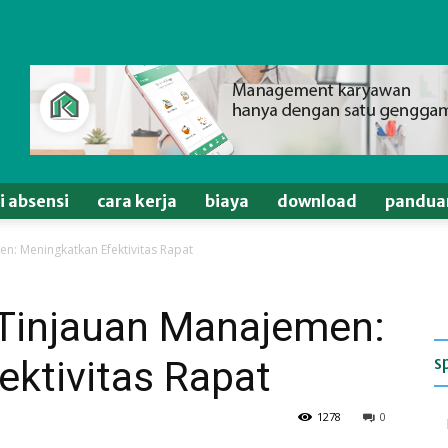
si absensi
cara kerja
biaya
download
pandua
: Meningkatkan Efektivitas Rapat
Tinjauan Manajemen:
s
ktivitas Rapat
1278
0