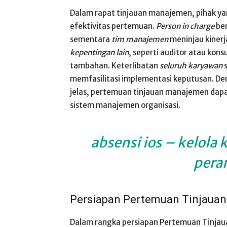
Dalam rapat tinjauan manajemen, pihak ya
efektivitas pertemuan.
Person in charge
ber
sementara
tim manajemen
meninjau kinerj
kepentingan lain
, seperti auditor atau kon
tambahan. Keterlibatan
seluruh karyawan
s
memfasilitasi implementasi keputusan. D
jelas, pertemuan tinjauan manajemen dap
sistem manajemen organisasi.
absensi ios
– kelola 
pera
Persiapan Pertemuan Tinjaua
Dalam rangka persiapan Pertemuan Tinj