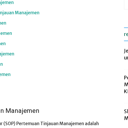
ajemen
Tinjauan Manajemen
men
ajemen
r
men
J
najemen
u
en
jemen
P
M
K
uan Manajemen
S
M
ur (SOP) Pertemuan Tinjauan Manajemen adalah