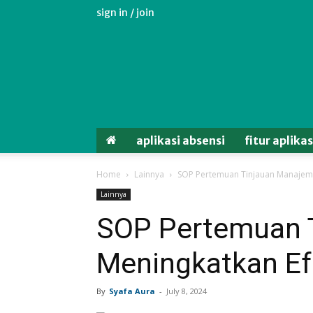
sign in / join
Aplikasi
Absensi
Android
Untuk
Karyawan
aplikasi absensi
fitur aplika
Home
Lainnya
SOP Pertemuan Tinjauan Manajemen
Lainnya
SOP Pertemuan 
Meningkatkan Efe
By
Syafa Aura
-
July 8, 2024