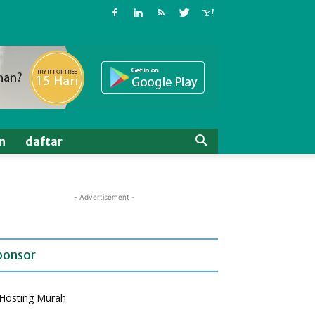
n
daftar
- Advertisement -
ponsor
Hosting Murah