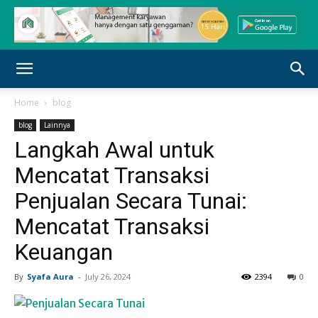
Home
blog
blog
Lainnya
Langkah Awal untuk
Mencatat Transaksi
Penjualan Secara Tunai:
Mencatat Transaksi
Keuangan
By
Syafa Aura
-
July 26, 2024
2394
0