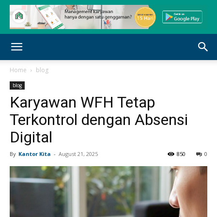
Home
blog
blog
Karyawan WFH Tetap
Terkontrol dengan Absensi
Digital
By
Kantor Kita
-
August 21, 2025
850
0