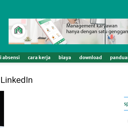
si absensi
cara kerja
biaya
download
pandua
 LinkedIn
s