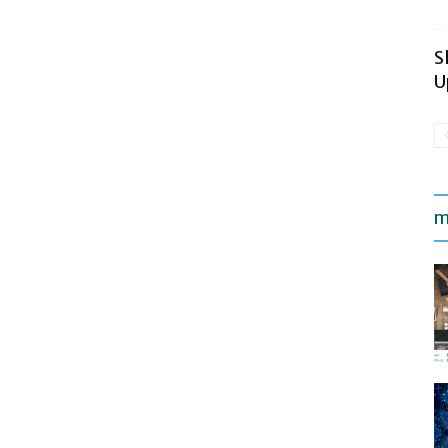
S
U
m