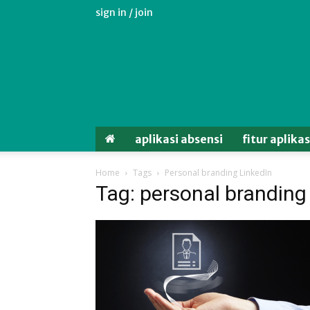
sign in / join
Aplikasi
Absensi
Android
Untuk
Karyawan
aplikasi absensi
fitur aplika
Home
Tags
Personal branding LinkedIn
Tag: personal branding