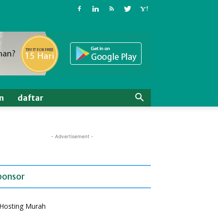
n
daftar
- Advertisement -
ponsor
Hosting Murah