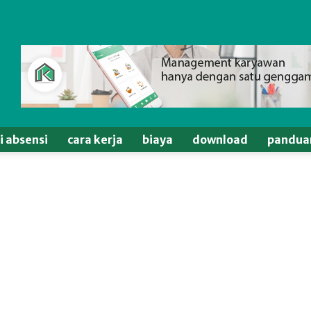
si absensi
cara kerja
biaya
download
pandua