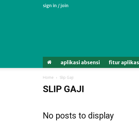
sign in / join
Aplikasi
Absensi
Android
Untuk
Karyawan
aplikasi absensi
fitur aplika
Home
Slip Gaji
SLIP GAJI
No posts to display