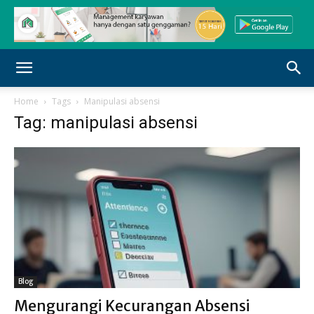
Home
Tags
Manipulasi absensi
Tag: manipulasi absensi
Blog
Mengurangi Kecurangan Absensi